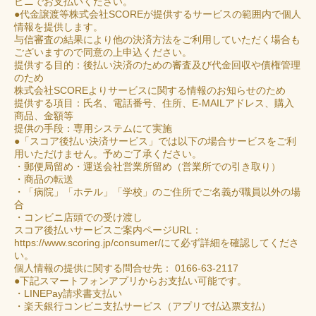
ビニでお支払いください。
●代金譲渡等株式会社SCOREが提供するサービスの範囲内で個人
情報を提供します。
与信審査の結果により他の決済方法をご利用していただく場合も
ございますので同意の上申込ください。
提供する目的：後払い決済のための審査及び代金回収や債権管理
のため
株式会社SCOREよりサービスに関する情報のお知らせのため
提供する項目：氏名、電話番号、住所、E‐MAILアドレス、購入
商品、金額等
提供の手段：専用システムにて実施
●「スコア後払い決済サービス」では以下の場合サービスをご利
用いただけません。予めご了承ください。
・郵便局留め・運送会社営業所留め（営業所での引き取り）
・商品の転送
・「病院」「ホテル」「学校」のご住所でご名義が職員以外の場
合
・コンビニ店頭での受け渡し
スコア後払いサービスご案内ページURL：
https://www.scoring.jp/consumer/
にて必ず詳細を確認してくださ
い。
個人情報の提供に関する問合せ先： 0166-63-2117
●下記スマートフォンアプリからお支払い可能です。
・LINEPay請求書支払い
・楽天銀行コンビニ支払サービス（アプリで払込票支払）